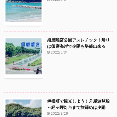
須磨離宮公園アスレチック！帰り
は須磨海岸で夕陽も堪能出来る
2022/5/31
伊根町で観光しよう！舟屋遊覧船
～経ヶ岬灯台まで旅締めは夕陽
2022/3/26