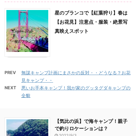
星のブランコで【紅葉狩り】春は
【お花見】注意点・服装・絶景写
真映えスポット
PREV
無謀キャンプ計画にまさかの反対・・どうなる？お花
見キャンプ・・
NEXT
悪いお手本キャンプ！我が家のグッタグダキャンプの
全貌
【気比の浜】で海キャンプ！親子
で釣りロケーションは？
2022/9/3