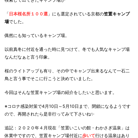
「
日本桜名所１００選
」にも選定されている京都の
笠置キャンプ
場
でした。
偶然にも知っているキャンプ場。
以前真冬に付近を通った時に見つけて、冬でも人気なキャンプ場
なんだなぁと言う印象。
桜のライトアップも有り、その中でキャンプ出来るなんて一石二
鳥と言う事でそこに行こうと決めていました。
今回はそんな笠置キャンプ場の紹介をしたいと思います。
※コロナ感染対策で4月10日～5月10日まで、閉鎖になるようです
ので、再開されたら是非行ってみて下さいね✨
追記：２０２０年４月現在「笠置いこいの館・わかさぎ温泉」は
休業中ですので、笠置キャンプ場付近に
歩いて
行ける温泉はあり