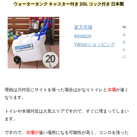
ウォータータンク キャスター付き 20L コック付き 日本製
楽天市場
by
カ
Amazon
エ
Yahooショッピング
レ
バ
理由は川付近にサイトを張った場合はかなりトイレと
水場
が遠く
なります。
トイレや水場付近は人気エリアですので、すぐに埋まってしまい
ます。
ですので、
水場が
遠い場所になる可能性が高く、コンロを洗った