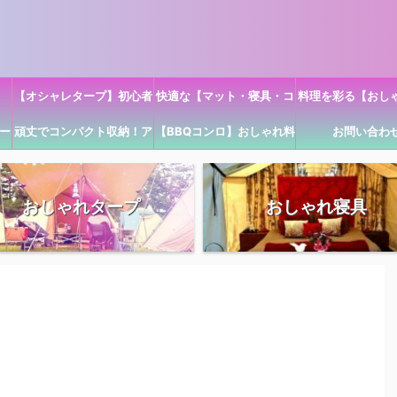
【オシャレタープ】初心者
快適な【マット・寝具・コ
料理を彩る【おし
ー
キャンプ・BBQにも！ワン
頑丈でコンパクト収納！ア
【BBQコンロ】おしゃれ料
ット】オシャレキャンプ用
ブル】キャンプ初
お問い合わ
キ
ウトドアおしゃれキャリー
タッチで設営簡単！
理に必須！料理器具のおす
品
カート
すめ
おしゃれタープ
おしゃれ寝具