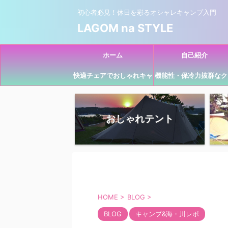
初心者必見！休日を彩るオシャレキャンプ入門
LAGOM na STYLE
ホーム
自己紹介
快適チェアでおしゃれキャ
機能性・保冷力抜群なク
ンプ！初めて買うならコ
ラーボックスでおしゃれ
レ！
ャンプ！
おしゃれテント
HOME
>
BLOG
>
BLOG
キャンプ&海・川レポ