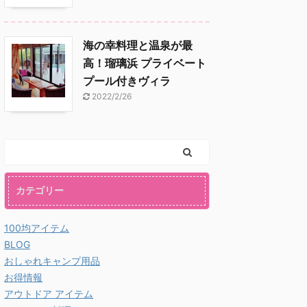
海の幸料理と温泉が最
高！瑠璃浜 プライベート
プール付きヴィラ
2022/2/26
カテゴリー
100均アイテム
BLOG
おしゃれキャンプ用品
お得情報
アウトドア アイテム