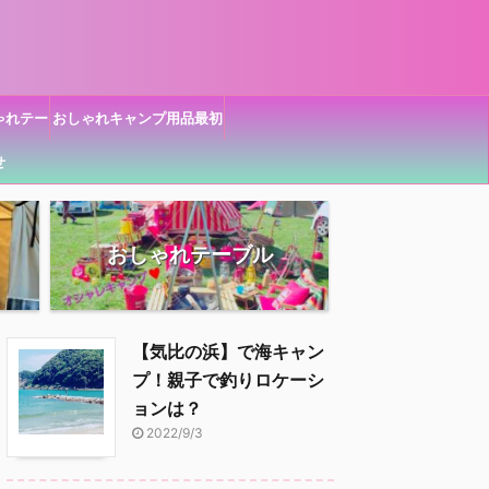
ゃれテー
おしゃれキャンプ用品最初
心者用品
せ
が大切！
おしゃれテーブル
【気比の浜】で海キャン
プ！親子で釣りロケーシ
ョンは？
2022/9/3