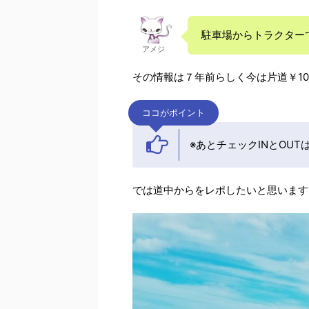
駐車場からトラクター
アメジ
その情報は７年前らしく今は片道￥10
ココがポイント
※あとチェックINとOU
では道中からをレポしたいと思います