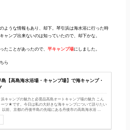
のような情報もあり、却下。琴引浜は海水浴に行った時
キャンプ出来ないのは知っていたので、却下かな。
ったことがあったので、
平キャンプ場
にしました。
ちら
半島【高島海水浴場・キャンプ場】で海キャンプ・
プ
・浜キャンプの魅力と必需品高島オートキャンプ場の魅力 こん
ォーツ★です。今日は私の大好きな海キャンプについて語りたい
 以前、京都の丹後半島の先端にある丹後市の高島海水浴 ...
る