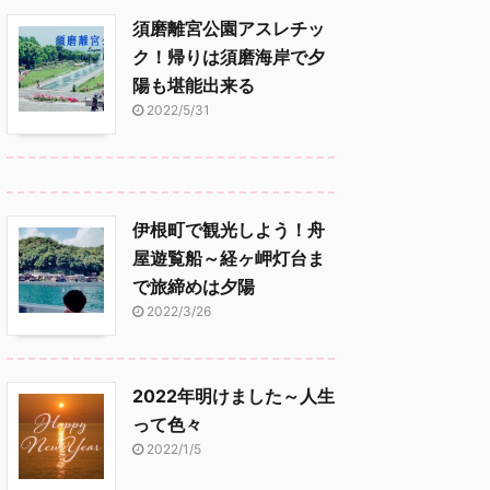
須磨離宮公園アスレチッ
ク！帰りは須磨海岸で夕
陽も堪能出来る
2022/5/31
伊根町で観光しよう！舟
屋遊覧船～経ヶ岬灯台ま
で旅締めは夕陽
2022/3/26
2022年明けました～人生
って色々
2022/1/5